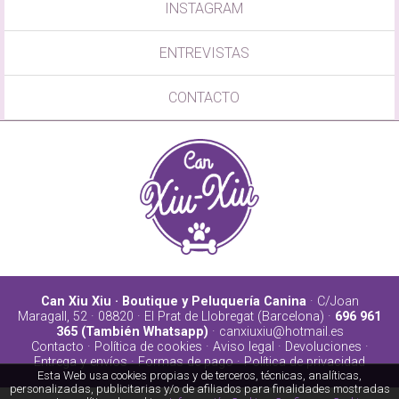
INSTAGRAM
ENTREVISTAS
CONTACTO
Can Xiu Xiu · Boutique y Peluquería Canina
· C/Joan
Maragall, 52 · 08820 · El Prat de Llobregat (Barcelona) ·
696 961
365 (También Whatsapp)
·
canxiuxiu@hotmail.es
Contacto
·
Política de cookies
·
Aviso legal
·
Devoluciones
·
Entrega y envíos
·
Formas de pago
·
Política de privacidad
Esta Web usa cookies propias y de terceros, técnicas, analíticas,
personalizadas, publicitarias y/o de afiliados para finalidades mostradas